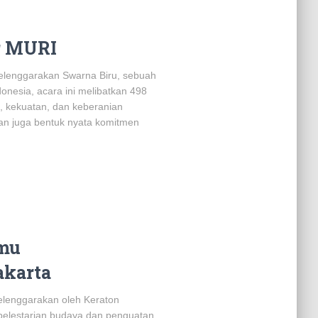
r MURI
elenggarakan Swarna Biru, sebuah
esia, acara ini melibatkan 498
, kekuatan, dan keberanian
an juga bentuk nyata komitmen
emu
akarta
elenggarakan oleh Keraton
pelestarian budaya dan penguatan