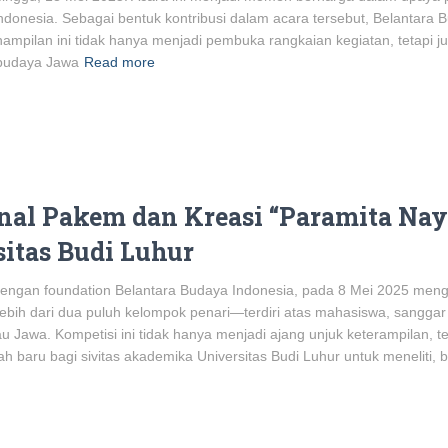
donesia. Sebagai bentuk kontribusi dalam acara tersebut, Belantara 
ampilan ini tidak hanya menjadi pembuka rangkaian kegiatan, tetapi 
n budaya Jawa
Read more
onal Pakem dan Kreasi “Paramita Nay
sitas Budi Luhur
dengan foundation Belantara Budaya Indonesia, pada 8 Mei 2025 mengg
ebih dari dua puluh kelompok penari—terdiri atas mahasiswa, sangga
 Jawa. Kompetisi ini tidak hanya menjadi ajang unjuk keterampilan, t
 baru bagi sivitas akademika Universitas Budi Luhur untuk meneliti, 