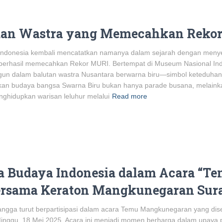
yaan Wastra yang Memecahkan Reko
 Indonesia kembali mencatatkan namanya dalam sejarah dengan meny
erhasil memecahkan Rekor MURI. Bertempat di Museum Nasional Indon
un dalam balutan wastra Nusantara berwarna biru—simbol keteduhan
kan budaya bangsa Swarna Biru bukan hanya parade busana, melaink
ghidupkan warisan leluhur melalui
Read more
ra Budaya Indonesia dalam Acara “T
rsama Keraton Mangkunegaran Sur
ngga turut berpartisipasi dalam acara Temu Mangkunegaran yang dis
inggu, 18 Mei 2025. Acara ini menjadi momen berharga dalam upaya 