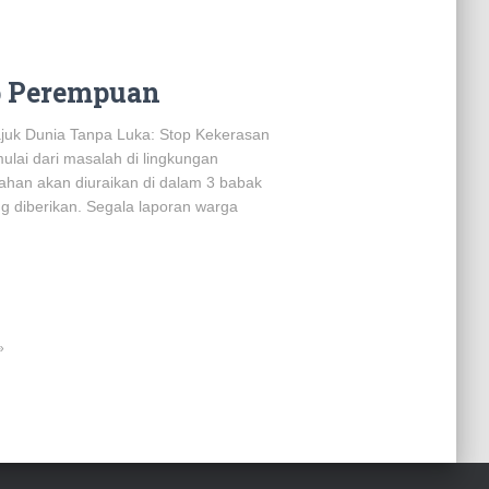
p Perempuan
ajuk Dunia Tanpa Luka: Stop Kekerasan
lai dari masalah di lingkungan
ahan akan diuraikan di dalam 3 babak
g diberikan. Segala laporan warga