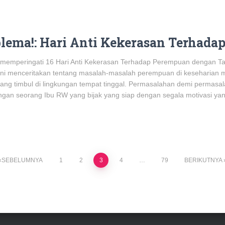
lema!: Hari Anti Kekerasan Terhada
k memperingati 16 Hari Anti Kekerasan Terhadap Perempuan dengan T
i menceritakan tentang masalah-masalah perempuan di keseharian mu
ang timbul di lingkungan tempat tinggal. Permasalahan demi permasal
ngan seorang Ibu RW yang bijak yang siap dengan segala motivasi yan
SEBELUMNYA
1
2
3
4
…
79
BERIKUTNYA