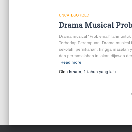
UNCATEGORIZED
Drama Musical Prob
Drama musical “Problema!” lahir untu
Terhadap Perempuan. Drama musical in
sekolah, pernikahan, hingga masalah y
dan permasalahan ini akan dijawab de
Read more
Oleh
Isnain
,
1 tahun
yang lalu
Paginasi
pos