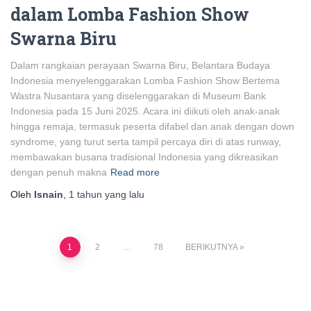
dalam Lomba Fashion Show
Swarna Biru
Dalam rangkaian perayaan Swarna Biru, Belantara Budaya
Indonesia menyelenggarakan Lomba Fashion Show Bertema
Wastra Nusantara yang diselenggarakan di Museum Bank
Indonesia pada 15 Juni 2025. Acara ini diikuti oleh anak-anak
hingga remaja, termasuk peserta difabel dan anak dengan down
syndrome, yang turut serta tampil percaya diri di atas runway,
membawakan busana tradisional Indonesia yang dikreasikan
dengan penuh makna
Read more
Oleh
Isnain
,
1 tahun
yang lalu
Paginasi
1
2
…
78
BERIKUTNYA
pos