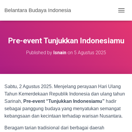
Belantara Budaya Indonesia
T
O
G
G
L
Pre-event Tunjukkan Indonesiamu
E
N
Published by
Isnain
on
5 Agustus 2025
A
V
I
G
A
S
Sabtu, 2 Agustus 2025. Menjelang perayaan Hari Ulang
I
Tahun Kemerdekaan Republik Indonesia dan ulang tahun
Sarinah,
Pre-event “Tunjukkan Indonesiamu”
hadir
sebagai panggung budaya yang menyatukan semangat
kebangsaan dan kecintaan terhadap warisan Nusantara.
Beragam tarian tradisional dari berbagai daerah