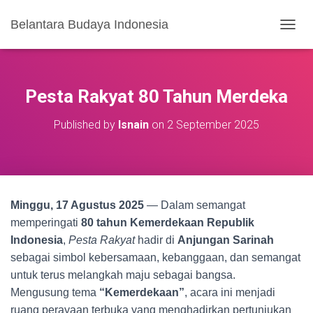
Belantara Budaya Indonesia
T
O
G
G
L
Pesta Rakyat 80 Tahun Merdeka
E
N
Published by
Isnain
on
2 September 2025
A
V
I
G
A
S
Minggu, 17 Agustus 2025
— Dalam semangat
I
memperingati
80 tahun Kemerdekaan Republik
Indonesia
,
Pesta Rakyat
hadir di
Anjungan Sarinah
sebagai simbol kebersamaan, kebanggaan, dan semangat
untuk terus melangkah maju sebagai bangsa.
Mengusung tema
“Kemerdekaan”
, acara ini menjadi
ruang perayaan terbuka yang menghadirkan pertunjukan