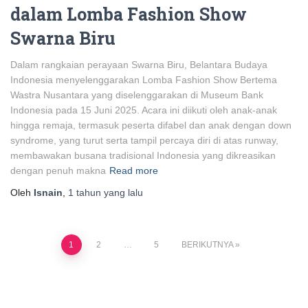
dalam Lomba Fashion Show
Swarna Biru
Dalam rangkaian perayaan Swarna Biru, Belantara Budaya
Indonesia menyelenggarakan Lomba Fashion Show Bertema
Wastra Nusantara yang diselenggarakan di Museum Bank
Indonesia pada 15 Juni 2025. Acara ini diikuti oleh anak-anak
hingga remaja, termasuk peserta difabel dan anak dengan down
syndrome, yang turut serta tampil percaya diri di atas runway,
membawakan busana tradisional Indonesia yang dikreasikan
dengan penuh makna
Read more
Oleh
Isnain
,
1 tahun
yang lalu
Paginasi
1
2
…
5
BERIKUTNYA
pos