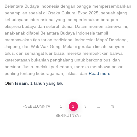
Belantara Budaya Indonesia dengan bangga mempersembahkan
penampilan spesial di Osaka Cultural Expo 2025, sebuah ajang
kebudayaan internasional yang mempertemukan beragam
ekspresi budaya dari seluruh dunia. Dalam momen istimewa ini,
anak-anak difabel Belantara Budaya Indonesia tampil
membawakan tiga tarian tradisional Indonesia: Mapa’ Dendang,
Jaipong, dan Wak Wak Gung. Melalui gerakan lincah, senyum
tulus, dan semangat luar biasa, mereka membuktikan bahwa
keterbatasan bukanlah penghalang untuk berkontribusi dan
bersinar. Justru melalui perbedaan, mereka membawa pesan
penting tentang keberagaman, inklusi, dan
Read more
Oleh
Isnain
,
1 tahun
yang lalu
Paginasi
SEBELUMNYA
1
2
3
…
79
BERIKUTNYA
pos