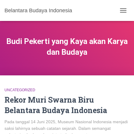
Belantara Budaya Indonesia
TOGG
NAVIG
Budi Pekerti yang Kaya akan Karya
dan Budaya
UNCATEGORIZED
Rekor Muri Swarna Biru
Belantara Budaya Indonesia
Pada tanggal 14 Juni 2025, Museum Nasional Indonesia menjadi
saksi lahirnya sebuah catatan sejarah. Dalam semangat