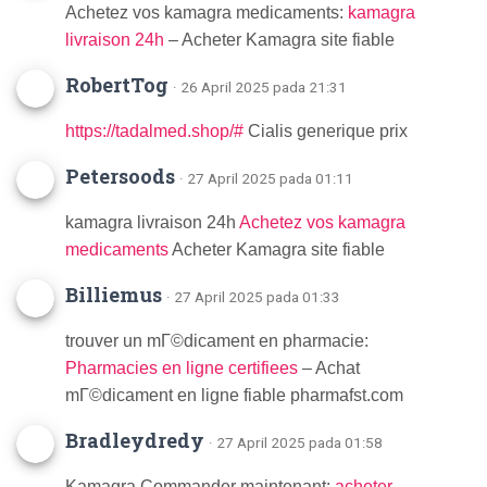
Achetez vos kamagra medicaments:
kamagra
livraison 24h
– Acheter Kamagra site fiable
RobertTog
· 26 April 2025 pada 21:31
https://tadalmed.shop/#
Cialis generique prix
Petersoods
· 27 April 2025 pada 01:11
kamagra livraison 24h
Achetez vos kamagra
medicaments
Acheter Kamagra site fiable
Billiemus
· 27 April 2025 pada 01:33
trouver un mГ©dicament en pharmacie:
Pharmacies en ligne certifiees
– Achat
mГ©dicament en ligne fiable pharmafst.com
Bradleydredy
· 27 April 2025 pada 01:58
Kamagra Commander maintenant:
acheter