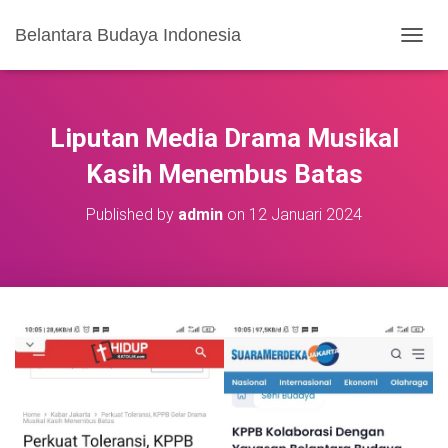
Belantara Budaya Indonesia
T
O
G
G
L
Liputan Media Drama Musikal
E
N
Kasih Menembus Batas
A
V
Published by
admin
on
12 Januari 2024
I
G
A
S
I