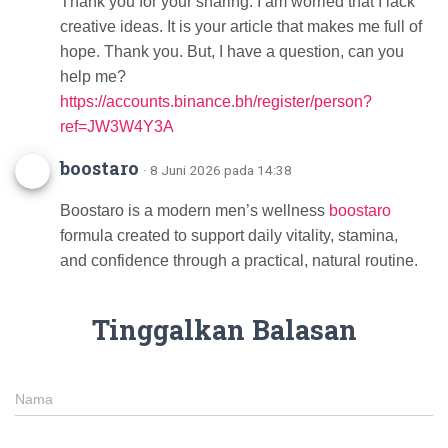
Thank you for your sharing. I am worried that I lack
creative ideas. It is your article that makes me full of
hope. Thank you. But, I have a question, can you
help me?
https://accounts.binance.bh/register/person?
ref=JW3W4Y3A
boostaro
· 8 Juni 2026 pada 14:38
Boostaro is a modern men’s wellness
boostaro
formula created to support daily vitality, stamina,
and confidence through a practical, natural routine.
Tinggalkan Balasan
Nama