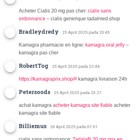
Acheter Cialis 20 mg pas cher:
cialis sans
ordonnance
– cialis generique tadalmed.shop
Bradleydredy
· 25 April 2025 pada 20:43
Kamagra pharmacie en ligne:
kamagra oral jelly
–
kamagra pas cher
RobertTog
· 25 April 2025 pada 22:44
https://kamagraprix.shop/#
kamagra livraison 24h
Petersoods
· 25 April 2025 pada 23:27
achat kamagra
acheter kamagra site fiable
acheter
kamagra site fiable
Billiemus
· 26 April 2025 pada 01:01
cialis sans ordonnance:
Tadalafil 20 mg prix en