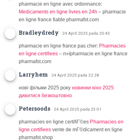
pharmacie en ligne avec ordonnance:
Medicaments en ligne livres en 24h
– pharmacie
en ligne france fiable pharmafst.com
Bradleydredy
· 24 April 2025 pada 20:43
pharmacie en ligne france pas cher:
Pharmacies
en ligne certifiees
– п»їpharmacie en ligne france
pharmafst.com
Larryhem
· 24 April 2025 pada 22:28
нові фільми 2025 року
новинки кіно 2025
дивитися безкоштовно
Petersoods
· 24 April 2025 pada 23:01
pharmacies en ligne certifiГ©es
Pharmacies en
ligne certifiees
vente de mГ©dicament en ligne
pharmafst.shop