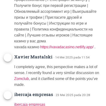
Получите бонус при первой регистрации |
Обновляемый ассортимент игр | Выигрывайте
призы и трофеи | Пригласите друзей и
получайте бонусы | Инструкции по игре и
правила | Политика конфиденциальности на
сайте | Лучшие отзывы игроков | Настоящее
казино у вас дома
vavada казино
https://vavadacasino.netlify.app/
.
Xavier Mastalski
· 14 Mei 2025 pada 11:54
I completely agree, this perspective makes a lot of
sense. I recently found a very similar discussion on
Zomclub
, and it clarified some of the points you’ve
made.
ibercaja empresas
· 23 Mei 2025 pada 20:28
ibercaja empresas