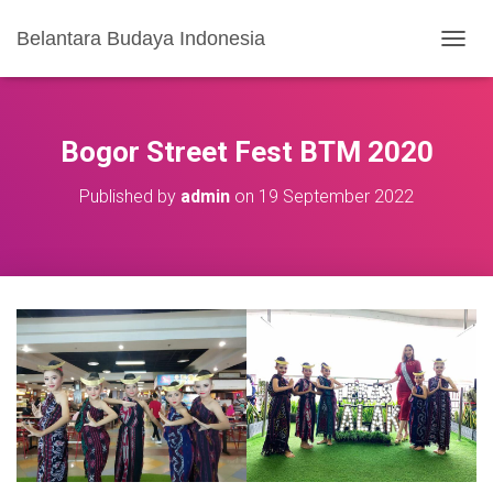
Belantara Budaya Indonesia
T
O
G
G
L
Bogor Street Fest BTM 2020
E
N
Published by
admin
on
19 September 2022
A
V
I
G
A
S
I