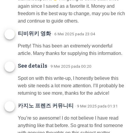
again since I saved as a favorite it. Money and
freedom is the best way to change, may you be rich
and continue to guide others.
티비위키 영화
· 6 Mei 2025 pada 23:04
Pretty! This has been an extremely wonderful
article. Many thanks for supplying this information.
See details
· 9 Mei 2025 pada 00:20
Spot on with this write-up, I honestly believe this
web site needs a lot more attention. I’ll probably be
returning to see more, thanks for the advice!
카지노 프렌즈 커뮤니티
· 9 Mei 2025 pada 01:31
You’re so awesome! I do not believe I have read
anything like that before. So great to find someone
with genuine thoughts on this subject matter.