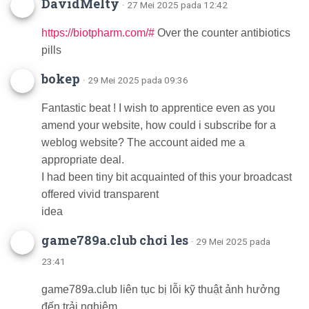
DavidMelty
· 27 Mei 2025 pada 12:42
https://biotpharm.com/#
Over the counter antibiotics
pills
bokep
· 29 Mei 2025 pada 09:36
Fantastic beat ! I wish to apprentice even as you
amend your website, how could i subscribe for a
weblog website? The account aided me a
appropriate deal.
I had been tiny bit acquainted of this your broadcast
offered vivid transparent
idea
game789a.club chơi les
· 29 Mei 2025 pada
23:41
game789a.club liên tục bị lỗi kỹ thuật ảnh hưởng
đến trải nghiệm