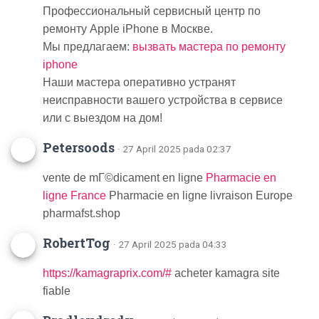
Профессиональный сервисный центр по
ремонту Apple iPhone в Москве.
Мы предлагаем:
вызвать мастера по ремонту
iphone
Наши мастера оперативно устранят
неисправности вашего устройства в сервисе
или с выездом на дом!
Petersoods
· 27 April 2025 pada 02:37
vente de mГ©dicament en ligne
Pharmacie en
ligne France
Pharmacie en ligne livraison Europe
pharmafst.shop
RobertTog
· 27 April 2025 pada 04:33
https://kamagraprix.com/#
acheter kamagra site
fiable