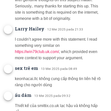
Seriously.. many thanks for starting this up. This
site is something that is required on the internet,
someone with a bit of originality.
Larry Hailey
· 12 Mei 2025 pada 21:33
I couldn’t agree more with this statement. I read
something very similar on
https://win79club.uk.com/
, which provided even
more context to support your argument.
sex trẻ em
· 13 Mei 2025 pada 08:49
keonhacai.llc không cung cấp thông tin liên hệ rõ
ràng cho người dùng
ấu dâm
· 13 Mei 2025 pada 09:32
Thiết kế của smittix.co.uk lạc hậu và không hấp