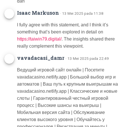
dẫn
Isaac Markuson
· 13 Mei 2025 pada 11:38
I fully agree with this statement, and I think it’s
something that’s been explored in detail on
https://taiwin79.digital/
. The insights shared there
really complement this viewpoint.
vavadacasi_damr
· 13 Mei 2025 pada 22:49
Ведущий игровой сайт онлайн | Посетите
vavadacasino.netlify.app | Большой выбор игр и
автоматов | Ваш путь к крупным выигрышам на
vavadacasino.netlify.app | Классические и новые
слоты | Гарантированный честный игровой
процесс | Высокие шансы на выигрыш |
Мобильная версия сайта | Обслуживание
клиентов высокого уровня | Обучайтесь у
профессионалов | Регистрация за минуту |