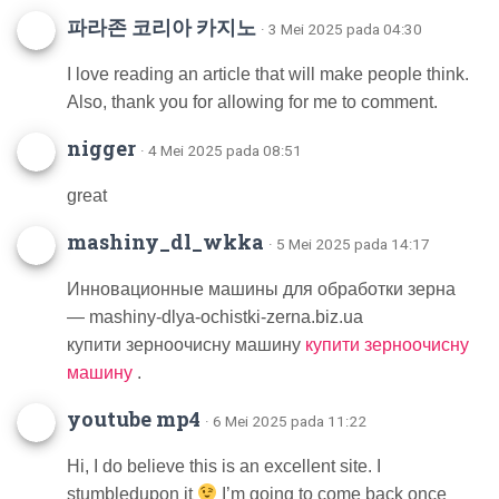
파라존 코리아 카지노
· 3 Mei 2025 pada 04:30
I love reading an article that will make people think.
Also, thank you for allowing for me to comment.
nigger
· 4 Mei 2025 pada 08:51
great
mashiny_dl_wkka
· 5 Mei 2025 pada 14:17
Инновационные машины для обработки зерна
— mashiny-dlya-ochistki-zerna.biz.ua
купити зерноочисну машину
купити зерноочисну
машину
.
youtube mp4
· 6 Mei 2025 pada 11:22
Hi, I do believe this is an excellent site. I
stumbledupon it
I’m going to come back once