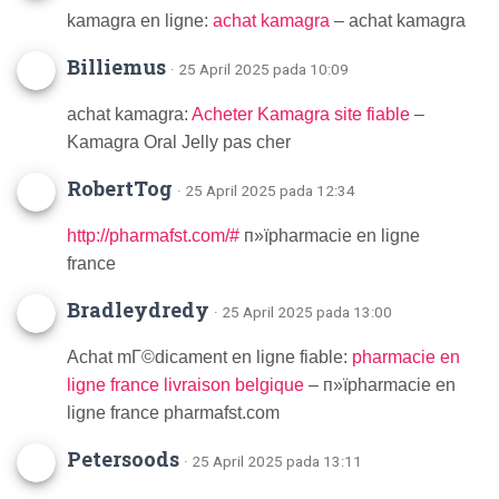
kamagra en ligne:
achat kamagra
– achat kamagra
Billiemus
· 25 April 2025 pada 10:09
achat kamagra:
Acheter Kamagra site fiable
–
Kamagra Oral Jelly pas cher
RobertTog
· 25 April 2025 pada 12:34
http://pharmafst.com/#
п»їpharmacie en ligne
france
Bradleydredy
· 25 April 2025 pada 13:00
Achat mГ©dicament en ligne fiable:
pharmacie en
ligne france livraison belgique
– п»їpharmacie en
ligne france pharmafst.com
Petersoods
· 25 April 2025 pada 13:11