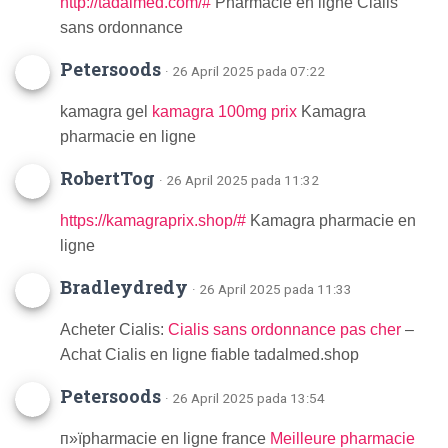
http://tadalmed.com/#
Pharmacie en ligne Cialis
sans ordonnance
Petersoods
· 26 April 2025 pada 07:22
kamagra gel
kamagra 100mg prix
Kamagra
pharmacie en ligne
RobertTog
· 26 April 2025 pada 11:32
https://kamagraprix.shop/#
Kamagra pharmacie en
ligne
Bradleydredy
· 26 April 2025 pada 11:33
Acheter Cialis:
Cialis sans ordonnance pas cher
–
Achat Cialis en ligne fiable tadalmed.shop
Petersoods
· 26 April 2025 pada 13:54
п»їpharmacie en ligne france
Meilleure pharmacie