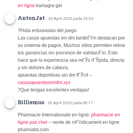
en ligne
kamagra gel
AntonJat
· 25 April 2025 pada 23:02
?Hola entusiastas del juego
Las casas apuestas sin dni tambiГ©n destacan por
su sistema de pagos. Muchos sitios permiten retirar
tus ganancias sin procesos de validaciГіn. Esto
hace que la experiencia sea mГЎs rГЎpida, directa
y sin dolores de cabeza.
apuestas deportivas sin dni fГЎcil –
casasapuestassindni.xyz
?Que tengas excelentes ventajas!
Billiemus
· 26 April 2025 pada 00:17
Pharmacie Internationale en ligne:
pharmacie en
ligne pas cher
– vente de mГ©dicament en ligne
pharmafst.com