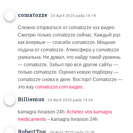
comatozze
· 24 April 2025 pada 14:18
Сложно оторваться от comatozze xxx видео.
Смотрю только comatozze сейчас. Каждый раз
как впервые — спасибо comatozze. Мощная
подача от comatozze. Атмосфера у comatozze
уникальна. Не думал, что найду такой уровень
— comatozze. Забыл про все другие сайты —
только comatozze. Оценил новую подборку —
comatozze снова в деле. Восторг! Comatozze —
это вау
comatozze.com видео
.
Billiemus
· 24 April 2025 pada 14:36
kamagra livraison 24h:
Achetez vos kamagra
medicaments
– kamagra livraison 24h
RobertTog
· 24 April 2025 pada 15:26