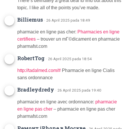
There’s definately a great deal to find out about this
topic. I like all of the points you’ve made.
Billiemus
· 26 April 2025 pada 18:49
pharmacie en ligne pas cher:
Pharmacies en ligne
certifiees
– trouver un mГ©dicament en pharmacie
pharmafst.com
RobertTog
· 26 April 2025 pada 18:54
http://tadalmed.com/#
Pharmacie en ligne Cialis
sans ordonnance
Bradleydredy
· 26 April 2025 pada 19:40
pharmacie en ligne avec ordonnance:
pharmacie
en ligne pas cher
– pharmacie en ligne pas cher
pharmafst.com
Ремонт iPhone в Москве
· 26 April 2025 pada