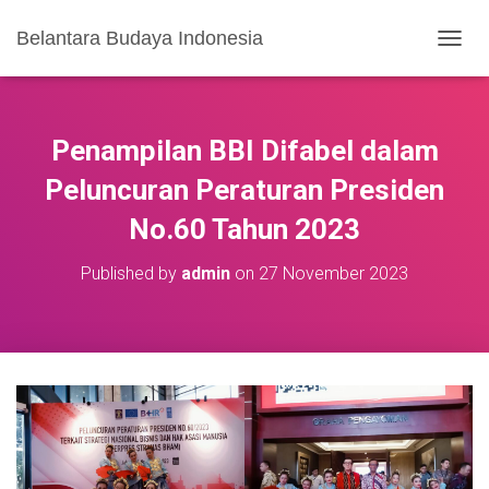
Belantara Budaya Indonesia
T
O
G
G
L
Penampilan BBI Difabel dalam
E
N
Peluncuran Peraturan Presiden
A
No.60 Tahun 2023
V
I
G
Published by
admin
on
27 November 2023
A
S
I