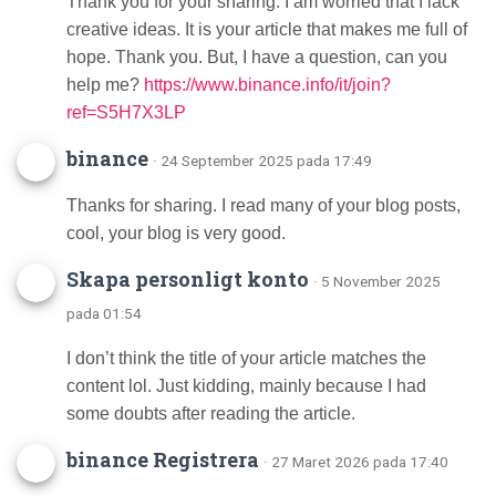
Thank you for your sharing. I am worried that I lack
creative ideas. It is your article that makes me full of
hope. Thank you. But, I have a question, can you
help me?
https://www.binance.info/it/join?
ref=S5H7X3LP
binance
· 24 September 2025 pada 17:49
Thanks for sharing. I read many of your blog posts,
cool, your blog is very good.
Skapa personligt konto
· 5 November 2025
pada 01:54
I don’t think the title of your article matches the
content lol. Just kidding, mainly because I had
some doubts after reading the article.
binance Registrera
· 27 Maret 2026 pada 17:40