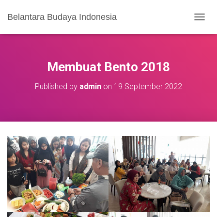
Belantara Budaya Indonesia
T
O
G
G
L
Membuat Bento 2018
E
N
Published by
admin
on
19 September 2022
A
V
I
G
A
S
I