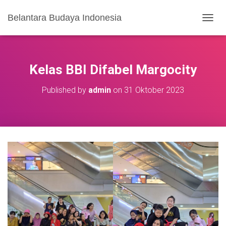
Belantara Budaya Indonesia
T
O
G
G
L
Kelas BBI Difabel Margocity
E
N
Published by
admin
on
31 Oktober 2023
A
V
I
G
A
S
I