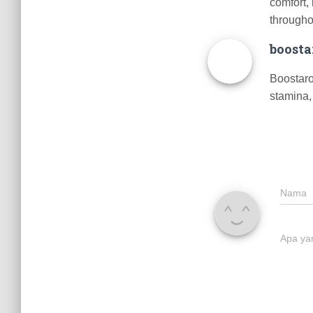
comfort,
through
boosta
Boostaro
stamina,
Nama
Apa ya