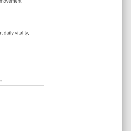
er movement
daily vitality,
e