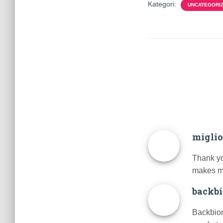
Kategori:
UNCATEGORI
miglio
Thank you
makes me
backb
Backbiom