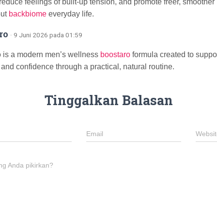
 reduce feelings of built-up tension, and promote freer, smooth
out
backbiome
everyday life.
ro
· 9 Juni 2026 pada 01:59
 is a modern men’s wellness
boostaro
formula created to support 
 and confidence through a practical, natural routine.
Tinggalkan Balasan
Email
Websit
ng Anda pikirkan?