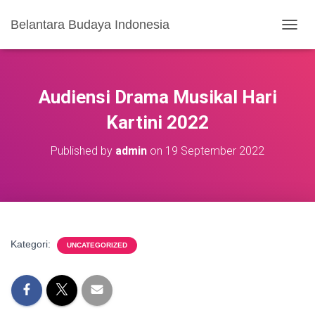
Belantara Budaya Indonesia
T
O
G
G
L
Audiensi Drama Musikal Hari
E
N
Kartini 2022
A
V
Published by
admin
on
19 September 2022
I
G
A
S
I
Kategori:
UNCATEGORIZED