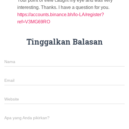
Your point of view caught my eye and was very
interesting. Thanks. I have a question for you.
https://accounts.binance.bh/lo-LA/register?
ref=V3MG69RO
Tinggalkan Balasan
Nama
Email
Website
Apa yang Anda pikirkan?