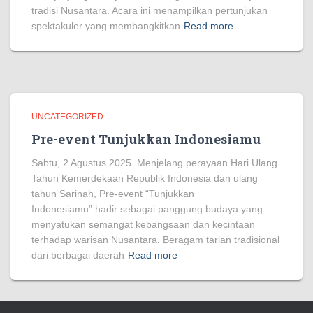
tradisi Nusantara. Acara ini menampilkan pertunjukan
spektakuler yang membangkitkan
Read more
UNCATEGORIZED
Pre-event Tunjukkan Indonesiamu
Sabtu, 2 Agustus 2025. Menjelang perayaan Hari Ulang
Tahun Kemerdekaan Republik Indonesia dan ulang
tahun Sarinah, Pre-event “Tunjukkan
Indonesiamu” hadir sebagai panggung budaya yang
menyatukan semangat kebangsaan dan kecintaan
terhadap warisan Nusantara. Beragam tarian tradisional
dari berbagai daerah
Read more